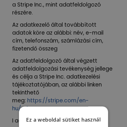
a Stripe Inc., mint adatfeldolgozó
részére.
Az adatkezelő által továbbított
adatok köre az alábbi: név, e-mail
cím, telefonszám, számlázási cím,
fizetendő összeg
Az adatfeldolgozó által végzett
adatfeldolgozási tevékenység jellege
és célja a Stripe Inc. adatkezelési
tájékoztatójában, az alábbi linken
tekinthető
meg:
https://stripe.com/en-
hu/privacy
Ez a weboldal sütiket használ
I acknowledge that the following