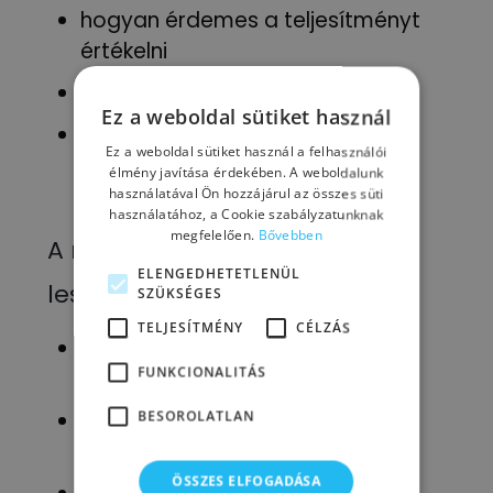
hogyan érdemes a teljesítményt
értékelni
hogyan adj jövőképet
Ez a weboldal sütiket használ
milyen módszerrel készítsd fel a
Ez a weboldal sütiket használ a felhasználói
csapatodat az év végére, illetve
élmény javítása érdekében. A weboldalunk
az újranindulásra
használatával Ön hozzájárul az összes süti
használatához, a Cookie szabályzatunknak
megfelelően.
Bővebben
A megszerzett tudással képes
ELENGEDHETETLENÜL
leszel arra, hogy
SZÜKSÉGES
TELJESÍTMÉNY
CÉLZÁS
elkerüld az év végi bónuszból
FUNKCIONALITÁS
eredő csapdákat
megtarts egy jól felépített
BESOROLATLAN
évértékelőt
ÖSSZES ELFOGADÁSA