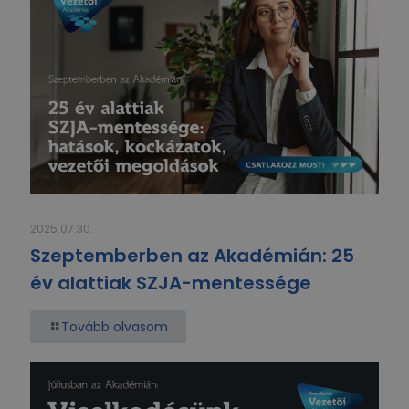
2025.07.30.
Szeptemberben az Akadémián: 25
év alattiak SZJA-mentessége
Tovább olvasom