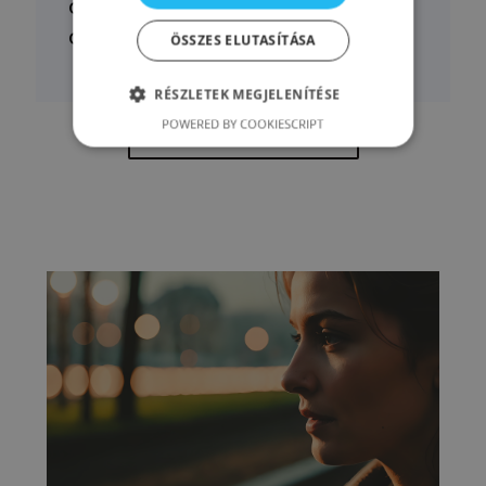
az éves előfizetést. Tekintsd meg
a csomagok tartalmát!
ÖSSZES ELUTASÍTÁSA
RÉSZLETEK MEGJELENÍTÉSE
POWERED BY COOKIESCRIPT
Akadémiai csomagok