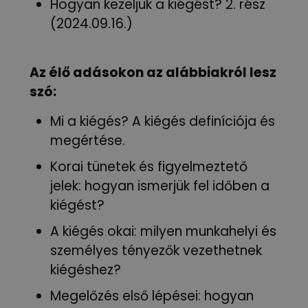
Hogyan kezeljük a kiégést? 2. rész
(2024.09.16.)
Az élő adásokon az alábbiakról lesz
szó:
Mi a kiégés? A kiégés definíciója és
megértése.
Korai tünetek és figyelmeztető
jelek: hogyan ismerjük fel időben a
kiégést?
A kiégés okai: milyen munkahelyi és
személyes tényezők vezethetnek
kiégéshez?
Megelőzés első lépései: hogyan