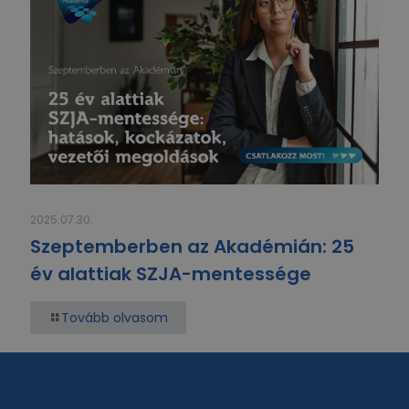
2025.07.30.
Szeptemberben az Akadémián: 25
év alattiak SZJA-mentessége
Tovább olvasom