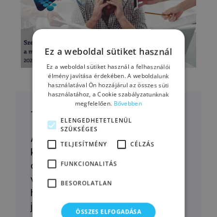
Ez a weboldal sütiket használ
Ez a weboldal sütiket használ a felhasználói
élmény javítása érdekében. A weboldalunk
használatával Ön hozzájárul az összes süti
használatához, a Cookie szabályzatunknak
megfelelően.
Bővebben
Tudtad?
ELENGEDHETETLENÜL
SZÜKSÉGES
Az akadémiai előfizetéssel a
TELJESÍTMÉNY
CÉLZÁS
korábbi élő képzéseket (például
az
augusztusi témákat
) is
FUNKCIONALITÁS
visszanézheted, tehát egy
BESOROLATLAN
hatalmas vezetői tudásanyaghoz
jutsz. Választhatod a havi, illetve
ÖSSZES ELFOGADÁSA